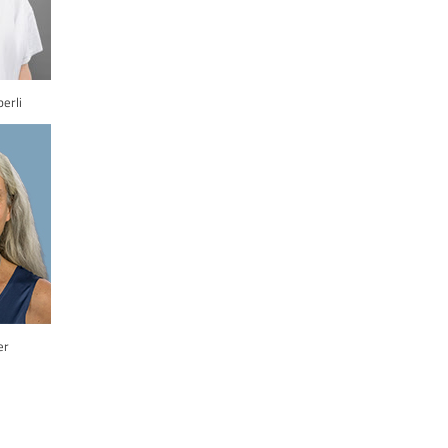
erli
er