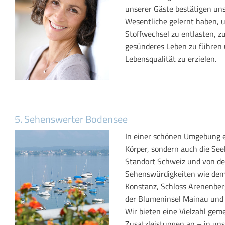
unserer Gäste bestätigen uns,
Wesentliche gelernt haben, u
Stoffwechsel zu entlasten, zu
gesünderes Leben zu führen
Lebensqualität zu erzielen.
5. Sehenswerter Bodensee
In einer schönen Umgebung er
Körper, sondern auch die Seel
Standort Schweiz und von de
Sehenswürdigkeiten wie dem 
Konstanz, Schloss Arenenberg
der Blumeninsel Mainau und 
Wir bieten eine Vielzahl gem
Zusatzleistungen an – in uns