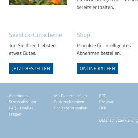
bereits enthalten.
Seeblick-Gutscheine
Shop
Tun Sie Ihren Liebsten
Produkte für intelligentes
etwas Gutes.
Abnehmen bestellen.
JETZT BESTELLEN
ONLINE KAUFEN
Abnehmen
Mit Diabetes leben
EPD
Stress abbauen
Blutdruck senken
Provisan
FAQ - Häufige
Cholesterin senken
HCK
Fragen
_______________
Datenschutzerklärung