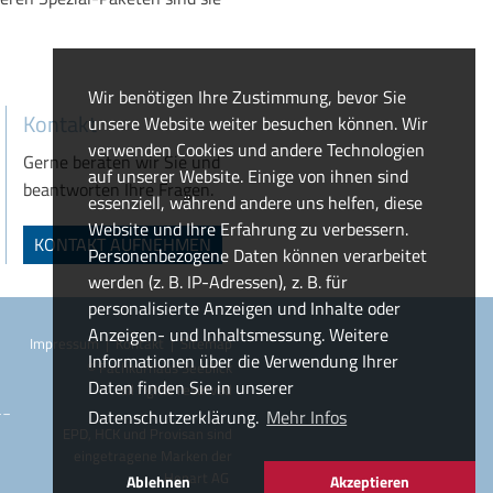
Wir benötigen Ihre Zustimmung, bevor Sie
Kontakt
unsere Website weiter besuchen können. Wir
verwenden Cookies und andere Technologien
Gerne beraten wir Sie und
auf unserer Website. Einige von ihnen sind
beantworten Ihre Fragen.
essenziell, während andere uns helfen, diese
Website und Ihre Erfahrung zu verbessern.
KONTAKT AUFNEHMEN
Personenbezogene Daten können verarbeitet
werden (z. B. IP-Adressen), z. B. für
personalisierte Anzeigen und Inhalte oder
Anzeigen- und Inhaltsmessung. Weitere
Impressum
|
Kontakt
|
Sitemap
Informationen über die Verwendung Ihrer
© Fachkurhaus Seeblick
Daten finden Sie in unserer
all rights reserved
__
Datenschutzerklärung.
Mehr Infos
EPD, HCK und Provisan sind
eingetragene Marken der
Hepart AG
Ablehnen
Akzeptieren