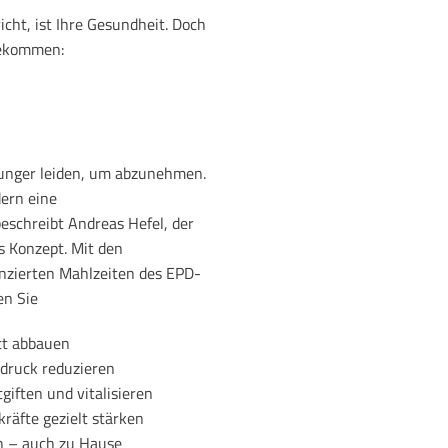
cht, ist Ihre Gesundheit. Doch
 bekommen:
unger leiden, um abzunehmen.
dern eine
beschreibt Andreas Hefel, der
s Konzept. Mit den
anzierten Mahlzeiten des EPD-
n Sie
tt abbauen
druck reduzieren
giften und vitalisieren
räfte gezielt stärken
en – auch zu Hause