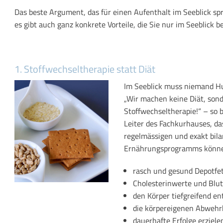
Das beste Argument, das für einen Aufenthalt im Seeblick spri
es gibt auch ganz konkrete Vorteile, die Sie nur im Seeblick
1. Stoffwechseltherapie statt Diät
Im Seeblick muss niemand H
„Wir machen keine Diät, son
Stoffwechseltherapie!“ – so 
Leiter des Fachkurhauses, da
regelmässigen und exakt bil
Ernährungsprogramms könne
rasch und gesund Depotfe
Cholesterinwerte und Blut
den Körper tiefgreifend ent
die körpereigenen Abwehrk
dauerhafte Erfolge erziel