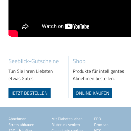
Seeblick-Gutscheine
Shop
Tun Sie Ihren Liebsten
Produkte für intelligentes
etwas Gutes.
Abnehmen bestellen.
JETZT BESTELLEN
ONLINE KAUFEN
Abnehmen
Mit Diabetes leben
EPD
Stress abbauen
Blutdruck senken
Provisan
FAQ - Häufige
Cholesterin senken
HCK