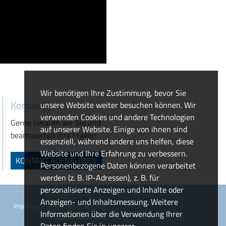
Wir benötigen Ihre Zustimmung, bevor Sie
Kontakt
unsere Website weiter besuchen können. Wir
verwenden Cookies und andere Technologien
Gerne beraten wir Sie und
auf unserer Website. Einige von ihnen sind
beantworten Ihre Fragen.
essenziell, während andere uns helfen, diese
Website und Ihre Erfahrung zu verbessern.
KONTAKT AUFNEHMEN
Personenbezogene Daten können verarbeitet
werden (z. B. IP-Adressen), z. B. für
personalisierte Anzeigen und Inhalte oder
Anzeigen- und Inhaltsmessung. Weitere
Impressum
|
Kontakt
|
Sitemap
Informationen über die Verwendung Ihrer
© Fachkurhaus Seeblick