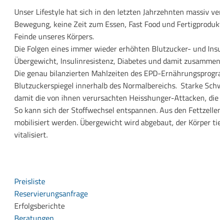
Unser Lifestyle hat sich in den letzten Jahrzehnten massiv ve
Bewegung, keine Zeit zum Essen, Fast Food und Fertigprodukt
Feinde unseres Körpers.
Die Folgen eines immer wieder erhöhten Blutzucker- und Ins
Übergewicht, Insulinresistenz, Diabetes und damit zusamme
Die genau bilanzierten Mahlzeiten des EPD-Ernährungsprog
Blutzuckerspiegel innerhalb des Normalbereichs. Starke Sc
damit die von ihnen verursachten Heisshunger-Attacken, die
So kann sich der Stoffwechsel entspannen. Aus den Fettzelle
Ernährung im Seeblick
mobilisiert werden. Übergewicht wird abgebaut, der Körper ti
vitalisiert.
Stoffwechsel-Therapie statt Diät: Bei uns
lernen Sie intelligentes und nachhaltiges
Abnehmen ohne Heisshungerattacken
und Jojo-Effekt!
Preisliste
Reservierungsanfrage
Erfolgsberichte
Beratungen