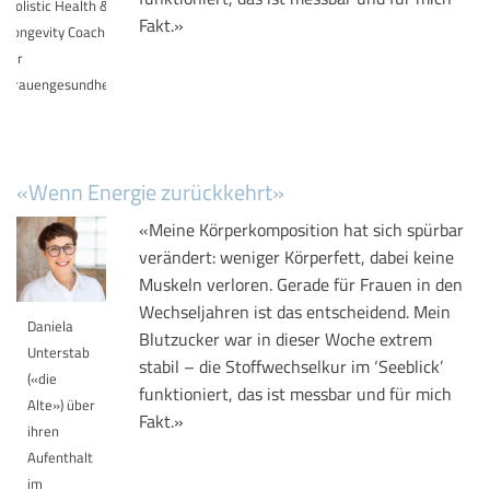
Holistic Health &
Fakt.»
Longevity Coach
für
Frauengesundheit
«Wenn Energie zurückkehrt»
«Meine Körperkomposition hat sich spürbar
verändert: weniger Körperfett, dabei keine
Muskeln verloren. Gerade für Frauen in den
Wechseljahren ist das entscheidend. Mein
Daniela
Blutzucker war in dieser Woche extrem
Unterstab
stabil – die Stoffwechselkur im ‘Seeblick’
(«die
funktioniert, das ist messbar und für mich
Alte») über
Fakt.»
ihren
Aufenthalt
im