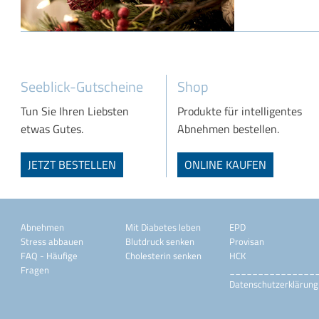
Seeblick-Gutscheine
Shop
Tun Sie Ihren Liebsten
Produkte für intelligentes
etwas Gutes.
Abnehmen bestellen.
JETZT BESTELLEN
ONLINE KAUFEN
Abnehmen
Mit Diabetes leben
EPD
Stress abbauen
Blutdruck senken
Provisan
FAQ - Häufige
Cholesterin senken
HCK
Fragen
_______________
Datenschutzerklärung