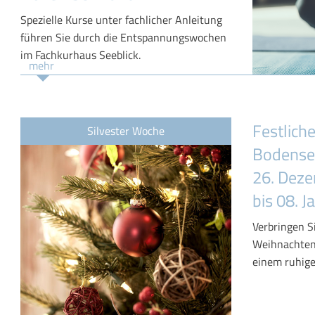
Spezielle Kurse unter fachlicher Anleitung
führen Sie durch die Entspannungswochen
im Fachkurhaus Seeblick.
mehr
Festlic
Silvester Woche
Bodense
26. Dez
bis 08. 
Verbringen S
Weihnachten
einem ruhig