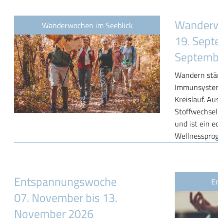
Wander
Wanderwochen im Seeblick
19. Sept
Septemb
Wandern stär
Immunsystem
Kreislauf. A
Stoffwechsel
und ist ein 
Wellnesspro
Entspannungswoche
E
07. November bis 13.
November 2026