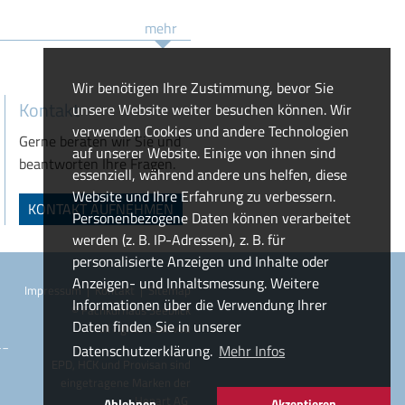
mehr
Wir benötigen Ihre Zustimmung, bevor Sie
Kontakt
unsere Website weiter besuchen können. Wir
verwenden Cookies und andere Technologien
Gerne beraten wir Sie und
auf unserer Website. Einige von ihnen sind
beantworten Ihre Fragen.
essenziell, während andere uns helfen, diese
Website und Ihre Erfahrung zu verbessern.
KONTAKT AUFNEHMEN
Personenbezogene Daten können verarbeitet
werden (z. B. IP-Adressen), z. B. für
personalisierte Anzeigen und Inhalte oder
Anzeigen- und Inhaltsmessung. Weitere
Impressum
|
Kontakt
|
Sitemap
Informationen über die Verwendung Ihrer
© Fachkurhaus Seeblick
Daten finden Sie in unserer
all rights reserved
__
Datenschutzerklärung.
Mehr Infos
EPD, HCK und Provisan sind
eingetragene Marken der
Hepart AG
Ablehnen
Akzeptieren